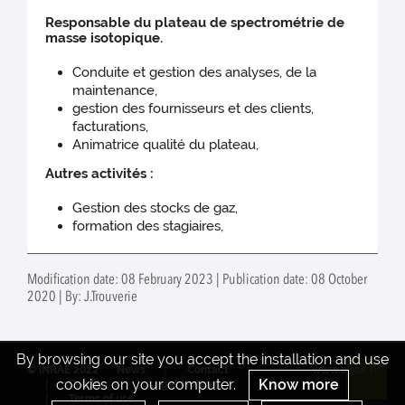
Responsable du plateau de spectrométrie de
masse isotopique.
Conduite et gestion des analyses, de la
maintenance,
gestion des fournisseurs et des clients,
facturations,
Animatrice qualité du plateau,
Autres activités :
Gestion des stocks de gaz,
formation des stagiaires,
Modification date: 08 February 2023 | Publication date: 08 October
2020 | By: J.Trouverie
By browsing our site you accept the installation and use
© INRAE 2022
News
Contact
www.inrae.fr
cookies on your computer.
Know more
Credits
Legal Notices
Re
Terms of use