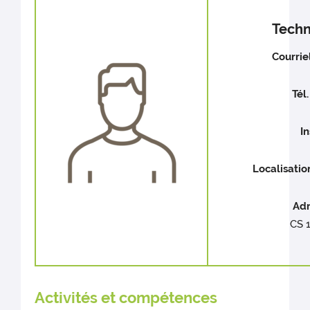
Techn
Courriel
Tél.
In
Localisation
Adr
CS 1
Activités et compétences